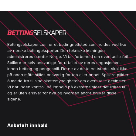
Bettingselskaper.com er et bettingnettsted som holdes ved like
av norske bettingeksperter. Den tekniske løsningen
administreres utenfor Norge. Vi tar forbehold om eventuelle feil.
Spillere er selv ansvarlige for utfallet av deres engasjement
innen betting og pengespill. Eierne av dette nettstedet skal ikke
på noen måte stilles ansvarlig for tap eller annet. Spillere plikter
å melde fra til sine skattemyndigheter om eventuelle gevinster.
Vi har ingen kontroll på innhold på eksterne sider det linkes til
og er uten ansvar for hva og hvordan andre bruker disse
sidene.
Anbefalt innhold