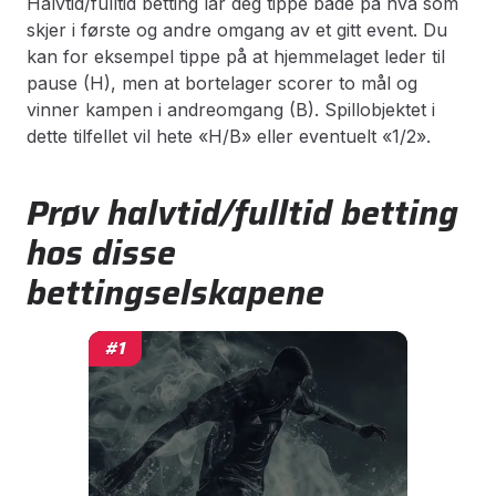
Halvtid/fulltid betting lar deg tippe både på hva som
skjer i første og andre omgang av et gitt event. Du
kan for eksempel tippe på at hjemmelaget leder til
pause (H), men at bortelager scorer to mål og
vinner kampen i andreomgang (B). Spillobjektet i
dette tilfellet vil hete «H/B» eller eventuelt «1/2».
Prøv halvtid/fulltid betting
hos disse
bettingselskapene