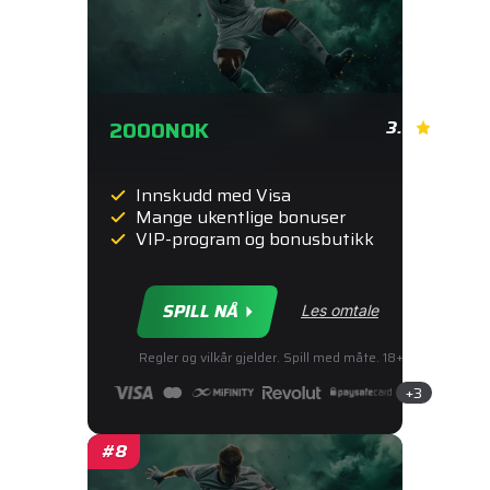
2000
NOK
3.0
Innskudd med Visa
Mange ukentlige bonuser
VIP-program og bonusbutikk
SPILL NÅ
Les omtale
Regler og vilkår gjelder. Spill med måte. 18+
+3