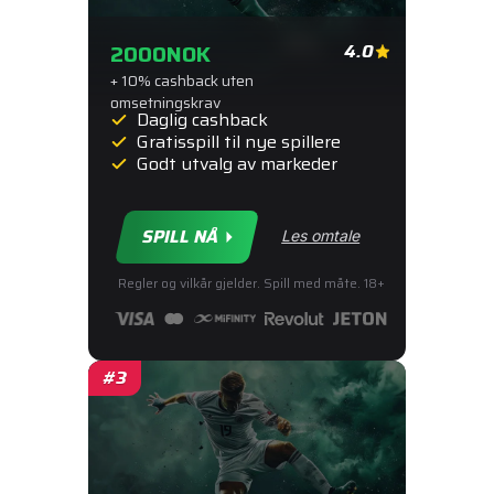
2000
NOK
4.0
+ 10% cashback uten
omsetningskrav
Daglig cashback
Gratisspill til nye spillere
Godt utvalg av markeder
SPILL NÅ
Les omtale
Regler og vilkår gjelder. Spill med måte. 18+