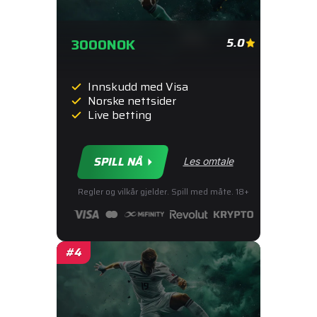
3000
NOK
5.0
Innskudd med Visa
Norske nettsider
Live betting
SPILL NÅ
Les omtale
Regler og vilkår gjelder. Spill med måte. 18+