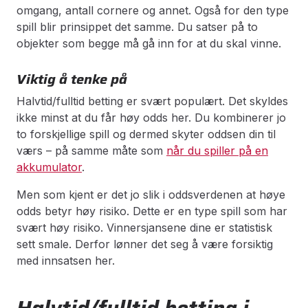
omgang, antall cornere og annet. Også for den type
spill blir prinsippet det samme. Du satser på to
objekter som begge må gå inn for at du skal vinne.
Viktig å tenke på
Halvtid/fulltid betting er svært populært. Det skyldes
ikke minst at du får høy odds her. Du kombinerer jo
to forskjellige spill og dermed skyter oddsen din til
værs – på samme måte som
når du spiller på en
akkumulator
.
Men som kjent er det jo slik i oddsverdenen at høye
odds betyr høy risiko. Dette er en type spill som har
svært høy risiko. Vinnersjansene dine er statistisk
sett smale. Derfor lønner det seg å være forsiktig
med innsatsen her.