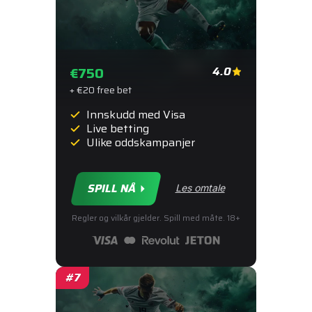
€750
4.0
+ €20 free bet
Innskudd med Visa
Live betting
Ulike oddskampanjer
SPILL NÅ
Les omtale
Regler og vilkår gjelder. Spill med måte. 18+