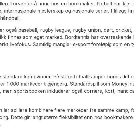
lere forventer å finne hos en bookmaker. Fotball har klart 
nternasjonale mesterskap og nasjonale serier. I tillegg fi
 håndball.
r også baseball, rugby league, rugby union, dart, cricket,
itikk finnes som eget marked. Bordtennis har overraskende
rkt livefokus. Samtidig mangler e-sport foreløpig som en t
 standard kampvinner. På store fotballkamper finnes det of
er 1 000 markeder tilgjengelig. Standardspill som Moneylin
s, men sportsbooken inkluderer også corners, kort, handic
om lar spillere kombinere flere markeder fra samme kamp, 
pong. Dette gir langt større fleksibilitet enn hos bookmaker
l.