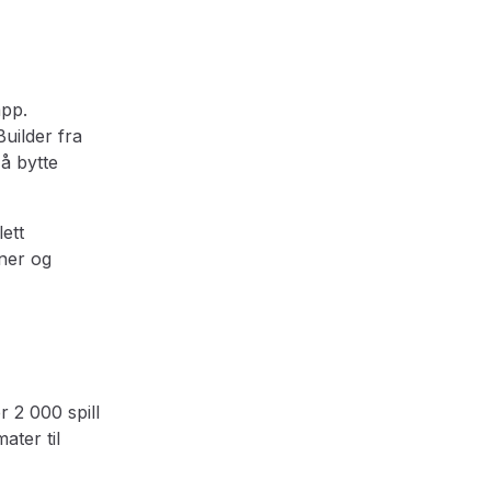
app.
Builder fra
å bytte
ett
oner og
 2 000 spill
ater til