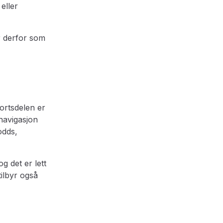
eller
r derfor som
ortsdelen er
navigasjon
odds,
g det er lett
ilbyr også