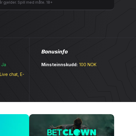
år gjelder. Spill med måte. 18+
Bonusinfo
Ja
Minsteinnskudd:
100 NOK
Live chat, E-