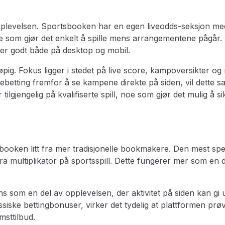
-opplevelsen. Sportsbooken har en egen liveodds-seksjon m
 som gjør det enkelt å spille mens arrangementene pågår.
er godt både på desktop og mobil.
løpig. Fokus ligger i stedet på live score, kampoversikter og
vebetting fremfor å se kampene direkte på siden, vil dette s
tilgjengelig på kvalifiserte spill, noe som gjør det mulig å si
ooken litt fra mer tradisjonelle bookmakere. Den mest spes
a multiplikator på sportsspill. Dette fungerer mer som en
 som en del av opplevelsen, der aktivitet på siden kan gi u
siske bettingbonuser, virker det tydelig at plattformen prø
omsttilbud.