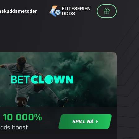
ELITESERIEN
nskuddsmetoder
ODDS
l 10 000%
SPILL NÅ
 odds boost