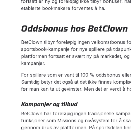
fortsatt er ny og foreløpig ikke tilbyr bonuser, 
etablerte bookmakere forventes å ha.
Oddsbonus hos BetClown
BetClown tilbyr foreløpig ingen velkomstbonus fo
sportsbook-kampanje for nye spillere på tidspunk
plattformen fortsatt er svært ny på markedet, o
kampanjer.
For spillere som er vant til 100 % oddsbonus el
Samtidig betyr det også at det ikke finnes kompli
før man kan ta ut gevinster. Men det er verdt å h
Kampanjer og tilbud
BetClown har foreløpig ingen tradisjonelle kampan
funksjoner som Missions og nivåsystem for å skape 
gjennom bruk av plattformen. På sportsdelen finne