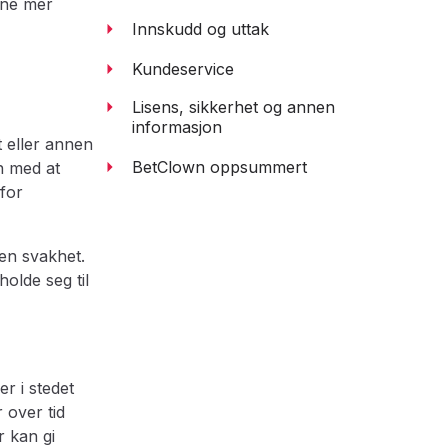
ene mer
Innskudd og uttak
Kundeservice
Lisens, sikkerhet og annen
informasjon
 eller annen
BetClown oppsummert
n med at
for
en svakhet.
olde seg til
r i stedet
 over tid
r kan gi