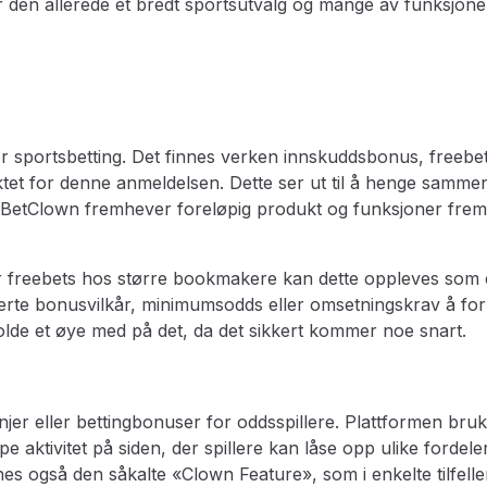
har den allerede et bredt sportsutvalg og mange av funksjon
r sportsbetting. Det finnes verken innskuddsbonus, freebet
tet for denne anmeldelsen. Dette ser ut til å henge samme
g BetClown fremhever foreløpig produkt og funksjoner frem
ler freebets hos større bookmakere kan dette oppleves som 
serte bonusvilkår, minimumsodds eller omsetningskrav å forh
olde et øye med på det, da det sikkert kommer noe snart.
jer eller bettingbonuser for oddsspillere. Plattformen bruke
aktivitet på siden, der spillere kan låse opp ulike fordeler
s også den såkalte «Clown Feature», som i enkelte tilfelle