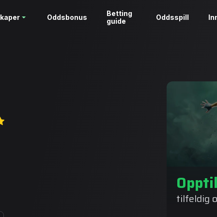
Betting
skaper
Oddsbonus
Oddsspill
In
guide
Oppti
tilfeldig