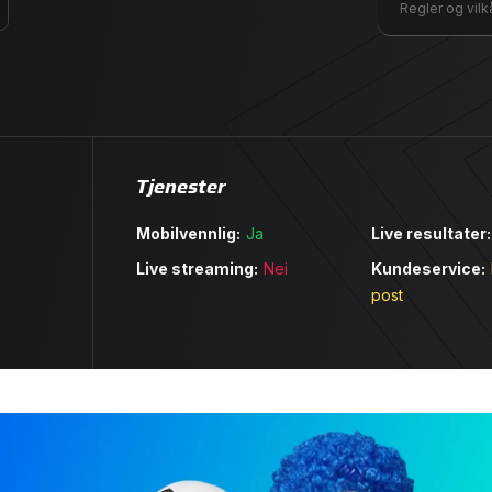
Regler og vilk
Tjenester
Mobilvennlig:
Ja
Live resultater:
Live streaming:
Nei
Kundeservice:
post