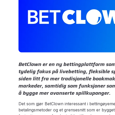
BetClown er en ny bettingplattform som
tydelig fokus på livebetting, fleksible 
siden litt fra mer tradisjonelle bookma
markeder, samtidig som funksjoner som c
å bygge mer avanserte spillkuponger.
Det som gjør BetClown interessant i bettingøye
betalingsmetoder og et grensesnitt som er bygget 