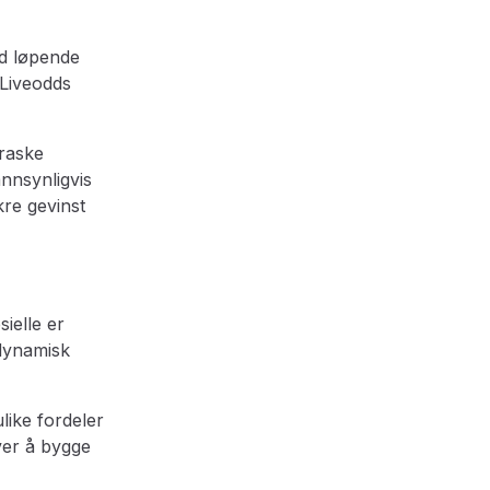
ed løpende
 Liveodds
 raske
annsynligvis
kre gevinst
ielle er
 dynamisk
like fordeler
ver å bygge