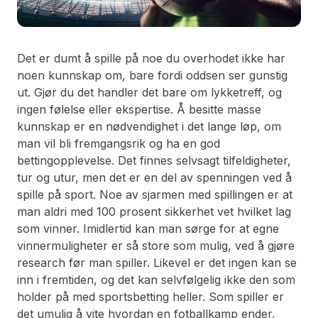
Det er dumt å spille på noe du overhodet ikke har
noen kunnskap om, bare fordi oddsen ser gunstig
ut. Gjør du det handler det bare om lykketreff, og
ingen følelse eller ekspertise. Å besitte masse
kunnskap er en nødvendighet i det lange løp, om
man vil bli fremgangsrik og ha en god
bettingopplevelse. Det finnes selvsagt tilfeldigheter,
tur og utur, men det er en del av spenningen ved å
spille på sport. Noe av sjarmen med spillingen er at
man aldri med 100 prosent sikkerhet vet hvilket lag
som vinner. Imidlertid kan man sørge for at egne
vinnermuligheter er så store som mulig, ved å gjøre
research før man spiller. Likevel er det ingen kan se
inn i fremtiden, og det kan selvfølgelig ikke den som
holder på med sportsbetting heller. Som spiller er
det umulig å vite hvordan en fotballkamp ender,