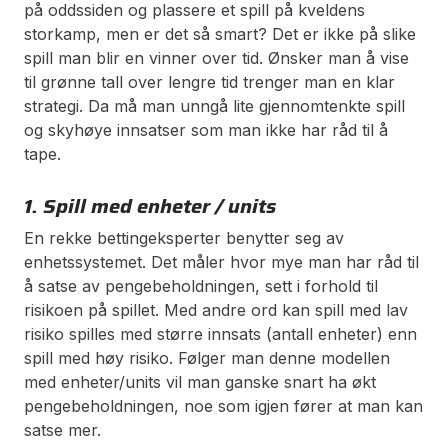
på oddssiden og plassere et spill på kveldens
storkamp, men er det så smart? Det er ikke på slike
spill man blir en vinner over tid. Ønsker man å vise
til grønne tall over lengre tid trenger man en klar
strategi. Da må man unngå lite gjennomtenkte spill
og skyhøye innsatser som man ikke har råd til å
tape.
1. Spill med enheter / units
En rekke bettingeksperter benytter seg av
enhetssystemet. Det måler hvor mye man har råd til
å satse av pengebeholdningen, sett i forhold til
risikoen på spillet. Med andre ord kan spill med lav
risiko spilles med større innsats (antall enheter) enn
spill med høy risiko. Følger man denne modellen
med enheter/units vil man ganske snart ha økt
pengebeholdningen, noe som igjen fører at man kan
satse mer.