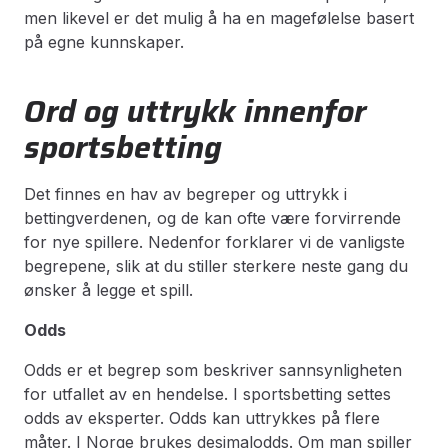
men likevel er det mulig å ha en magefølelse basert
på egne kunnskaper.
Ord og uttrykk innenfor
sportsbetting
Det finnes en hav av begreper og uttrykk i
bettingverdenen, og de kan ofte være forvirrende
for nye spillere. Nedenfor forklarer vi de vanligste
begrepene, slik at du stiller sterkere neste gang du
ønsker å legge et spill.
Odds
Odds er et begrep som beskriver sannsynligheten
for utfallet av en hendelse. I sportsbetting settes
odds av eksperter. Odds kan uttrykkes på flere
måter. I Norge brukes desimalodds. Om man spiller