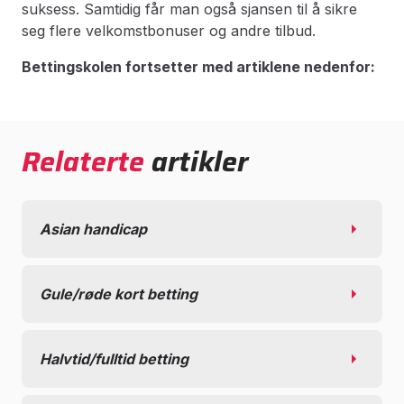
suksess. Samtidig får man også sjansen til å sikre
seg flere velkomstbonuser og andre tilbud.
Bettingskolen fortsetter med artiklene nedenfor:
Relaterte
artikler
Asian handicap
Gule/røde kort betting
Halvtid/fulltid betting