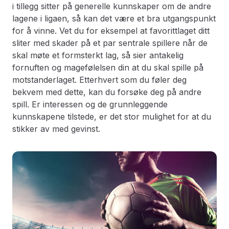
i tillegg sitter på generelle kunnskaper om de andre
lagene i ligaen, så kan det være et bra utgangspunkt
for å vinne. Vet du for eksempel at favorittlaget ditt
sliter med skader på et par sentrale spillere når de
skal møte et formsterkt lag, så sier antakelig
fornuften og magefølelsen din at du skal spille på
motstanderlaget. Etterhvert som du føler deg
bekvem med dette, kan du forsøke deg på andre
spill. Er interessen og de grunnleggende
kunnskapene tilstede, er det stor mulighet for at du
stikker av med gevinst.