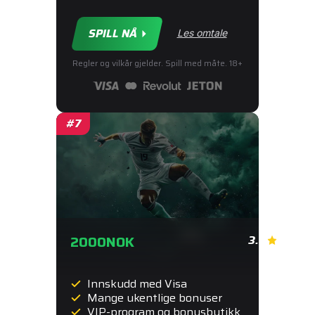
SPILL NÅ
Les omtale
Regler og vilkår gjelder. Spill med måte. 18+
2000
NOK
3.0
Innskudd med Visa
Mange ukentlige bonuser
VIP-program og bonusbutikk