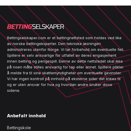
Bettingselskaper.com er et bettingnettsted som holdes ved like
av norske bettingeksperter. Den tekniske løsningen
administreres utenfor Norge. Vi tar forbehold om eventuelle feil.
Spillere er selv ansvarlige for utfallet av deres engasjement
innen betting og pengespill. Eierne av dette nettstedet skal ikke
på noen måte stilles ansvarlig for tap eller annet. Spillere plikter
å melde fra til sine skattemyndigheter om eventuelle gevinster.
Vi har ingen kontroll på innhold på eksterne sider det linkes til
og er uten ansvar for hva og hvordan andre bruker disse
sidene.
Anbefalt innhold
Bettingskole