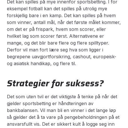
Det kan spilles på mye innenfor sportsbetting. I for
eksempel fotball kan det spilles på utrolig mye
forskjellig bare i en kamp. Det kan spilles på hvem
som vinner, antall mål, når det første målet kommer,
om det er på frispark, hvem som scorer, eller
hvilket lag som scorer først. Alternativene er
mange, og det blir bare flere og flere spilltyper.
Derfor vil man fort lære seg hva som ligger i
begrepene uavgjortforsikring, cashout, europeisk-
og asiatisk handikap, og flere til.
Strategier for suksess?
Det som uten tvil er det viktigste å tenke på når det
gjelder sportsbetting er håndteringen av
bankbalansen. Vil man bli en vinner i det lange løp
så gjelder det å ta vare på pengebeholdningen på et
ansvarsfullt vis. Det er sikkert kult å logge seg inn