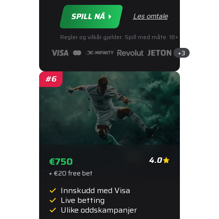
SPILL NÅ
Les omtale
Regler og vilkår gjelder. Spill med måte. 18+
+3
€750
4.0
+ €20 free bet
Innskudd med Visa
Live betting
Ulike oddskampanjer