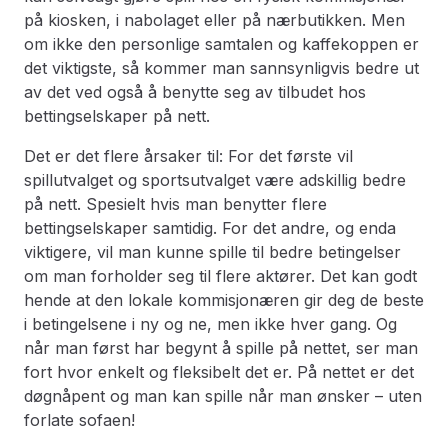
på kiosken, i nabolaget eller på nærbutikken. Men
om ikke den personlige samtalen og kaffekoppen er
det viktigste, så kommer man sannsynligvis bedre ut
av det ved også å benytte seg av tilbudet hos
bettingselskaper på nett.
Det er det flere årsaker til: For det første vil
spillutvalget og sportsutvalget være adskillig bedre
på nett. Spesielt hvis man benytter flere
bettingselskaper samtidig. For det andre, og enda
viktigere, vil man kunne spille til bedre betingelser
om man forholder seg til flere aktører. Det kan godt
hende at den lokale kommisjonæren gir deg de beste
i betingelsene i ny og ne, men ikke hver gang. Og
når man først har begynt å spille på nettet, ser man
fort hvor enkelt og fleksibelt det er. På nettet er det
døgnåpent og man kan spille når man ønsker – uten
forlate sofaen!