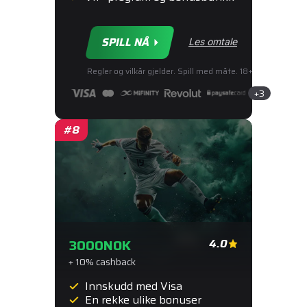
SPILL NÅ
Les omtale
Regler og vilkår gjelder. Spill med måte. 18+
+3
3000
NOK
4.0
+ 10% cashback
Innskudd med Visa
En rekke ulike bonuser