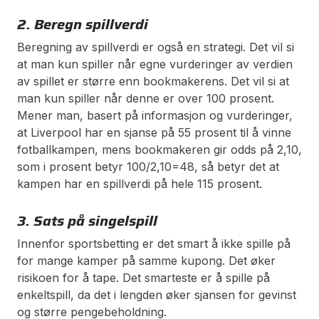
2. Beregn spillverdi
Beregning av spillverdi er også en strategi. Det vil si
at man kun spiller når egne vurderinger av verdien
av spillet er større enn bookmakerens. Det vil si at
man kun spiller når denne er over 100 prosent.
Mener man, basert på informasjon og vurderinger,
at Liverpool har en sjanse på 55 prosent til å vinne
fotballkampen, mens bookmakeren gir odds på 2,10,
som i prosent betyr 100/2,10=48, så betyr det at
kampen har en spillverdi på hele 115 prosent.
3. Sats på singelspill
Innenfor sportsbetting er det smart å ikke spille på
for mange kamper på samme kupong. Det øker
risikoen for å tape. Det smarteste er å spille på
enkeltspill, da det i lengden øker sjansen for gevinst
og større pengebeholdning.