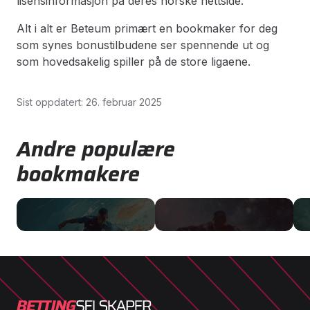
lisensinformasjon på deres norske nettside.
Alt i alt er Beteum primært en bookmaker for deg
som synes bonustilbudene ser spennende ut og
som hovedsakelig spiller på de store ligaene.
Sist oppdatert:
26. februar 2025
Andre populære
bookmakere