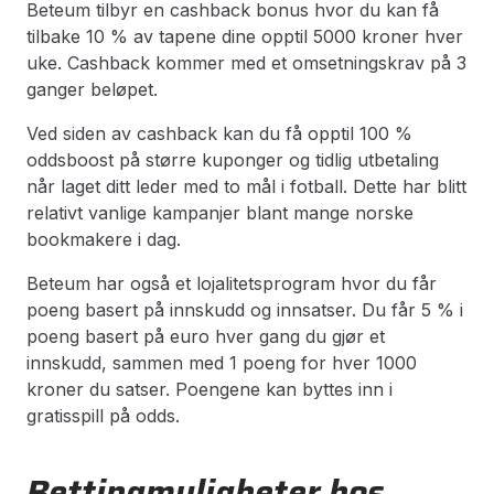
Beteum tilbyr en cashback bonus hvor du kan få
tilbake 10 % av tapene dine opptil 5000 kroner hver
uke. Cashback kommer med et omsetningskrav på 3
ganger beløpet.
Ved siden av cashback kan du få opptil 100 %
oddsboost på større kuponger og tidlig utbetaling
når laget ditt leder med to mål i fotball. Dette har blitt
relativt vanlige kampanjer blant mange norske
bookmakere i dag.
Beteum har også et lojalitetsprogram hvor du får
poeng basert på innskudd og innsatser. Du får 5 % i
poeng basert på euro hver gang du gjør et
innskudd, sammen med 1 poeng for hver 1000
kroner du satser. Poengene kan byttes inn i
gratisspill på odds.
Bettingmuligheter hos