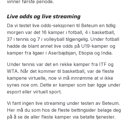
vinner første periode.
Live odds og live streaming
Da vi testet live odds-seksjonen til Beteum en tidlig
morgen var det 16 kamper i fotball, 4 i basketball,
37 i tennis og 7 i volleyball tilgjengelig. Under fotball
hadde de blant annet live odds på U19-kamper og
kamper fra ligaer i Aserbajdsjan, Etiopia og India.
Under tennis var det en rekke kamper fra ITF og
WTA. Når det kommer til basketball, var de fleste
kampene virtuelle, noe vi må innrømme at vi ikke
synes noe om. Dette er kamper som bør ligge under
esport eller virtuell sport.
Vi fant ingen live streaming under testen av Beteum.
Her må du som hos de fleste bettingsider belage deg
på å se de aller fleste kamper via betalte tjenester.