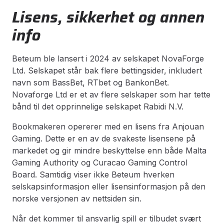
Lisens, sikkerhet og annen
info
Beteum ble lansert i 2024 av selskapet NovaForge
Ltd. Selskapet står bak flere bettingsider, inkludert
navn som BassBet, RTbet og BankonBet.
Novaforge Ltd er et av flere selskaper som har tette
bånd til det opprinnelige selskapet Rabidi N.V.
Bookmakeren opererer med en lisens fra Anjouan
Gaming. Dette er en av de svakeste lisensene på
markedet og gir mindre beskyttelse enn både Malta
Gaming Authority og Curacao Gaming Control
Board. Samtidig viser ikke Beteum hverken
selskapsinformasjon eller lisensinformasjon på den
norske versjonen av nettsiden sin.
Når det kommer til ansvarlig spill er tilbudet svært