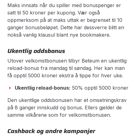
Maks innsats når du spiller med bonuspenger er
satt til 50 kroner per kupong. Vær også
oppmerksom på at maks uttak er begrenset til 10
ganger bonusbeløpet. Dette har dessverre blitt en
nokså vanlig klausul blant nye bookmakere.
Ukentlig oddsbonus
Utover velkomstbonusen tilbyr Beteum en ukentlig
reload-bonus fra mandag til søndag. Her kan man
få opptil 5000 kroner ekstra å tippe for hver uke.
Ukentlig reload-bonus:
50% opptil 5000 kroner
Den ukentlige oddsbonusen har et omsetningskrav
på 8 ganger innskudd og bonus. Ellers gjelder de
samme vilkårene som for velkomstbonusen.
Cashback og andre kampanjer