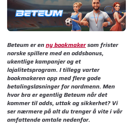
Beteum er en
ny bookmaker
som frister
norske spillere med en oddsbonus,
ukentlige kampanjer og et
lojalitetsprogram. I tillegg varter
bookmakeren opp med flere gode
betalingsløsninger for nordmenn. Men
hvor bra er egentlig Beteum når det
kommer til odds, uttak og sikkerhet? Vi
ser nærmere på alt du trenger å vite i vår
omfattende omtale nedenfor.