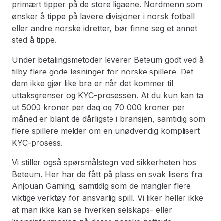
primært tipper på de store ligaene. Nordmenn som
ønsker å tippe på lavere divisjoner i norsk fotball
eller andre norske idretter, bør finne seg et annet
sted å tippe.
Under betalingsmetoder leverer Beteum godt ved å
tilby flere gode løsninger for norske spillere. Det
dem ikke gjør like bra er når det kommer til
uttaksgrenser og KYC-prosessen. At du kun kan ta
ut 5000 kroner per dag og 70 000 kroner per
måned er blant de dårligste i bransjen, samtidig som
flere spillere melder om en unødvendig komplisert
KYC-prosess.
Vi stiller også spørsmålstegn ved sikkerheten hos
Beteum. Her har de fått på plass en svak lisens fra
Anjouan Gaming, samtidig som de mangler flere
viktige verktøy for ansvarlig spill. Vi liker heller ikke
at man ikke kan se hverken selskaps- eller