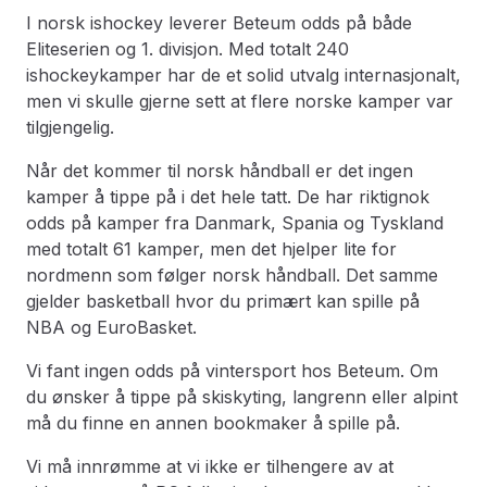
I norsk ishockey leverer Beteum odds på både
Eliteserien og 1. divisjon. Med totalt 240
ishockeykamper har de et solid utvalg internasjonalt,
men vi skulle gjerne sett at flere norske kamper var
tilgjengelig.
Når det kommer til norsk håndball er det ingen
kamper å tippe på i det hele tatt. De har riktignok
odds på kamper fra Danmark, Spania og Tyskland
med totalt 61 kamper, men det hjelper lite for
nordmenn som følger norsk håndball. Det samme
gjelder basketball hvor du primært kan spille på
NBA og EuroBasket.
Vi fant ingen odds på vintersport hos Beteum. Om
du ønsker å tippe på skiskyting, langrenn eller alpint
må du finne en annen bookmaker å spille på.
Vi må innrømme at vi ikke er tilhengere av at