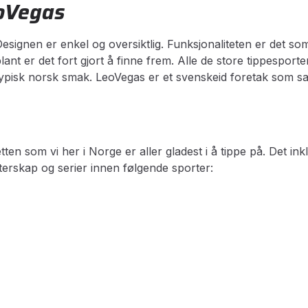
eoVegas
signen er enkel og oversiktlig. Funksjonaliteten er det som 
lant er det fort gjort å finne frem. Alle de store tippesport
typisk norsk smak. LeoVegas er et svenskeid foretak som sa
ten som vi her i Norge er aller gladest i å tippe på. Det ink
sterskap og serier innen følgende sporter: