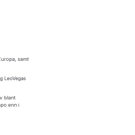
i Europa, samt
 og LeoVegas
v blant
mpo enn i