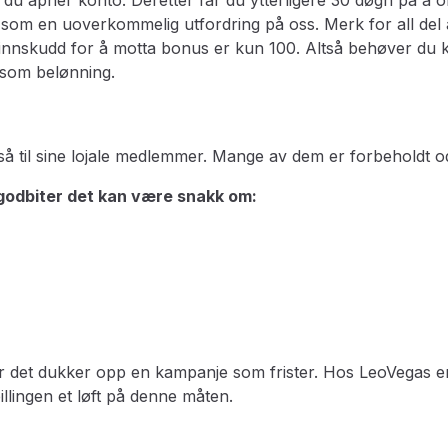
 du åpner konto. Deretter får du ytterligere 30 døgn på å 
e som en uoverkommelig utfordring på oss. Merk for all del 
te innskudd for å motta bonus er kun 100. Altså behøver du 
h som belønning.
å til sine lojale medlemmer. Mange av dem er forbeholdt o
 godbiter det kan være snakk om:
år det dukker opp en kampanje som frister. Hos LeoVegas er 
illingen et løft på denne måten.