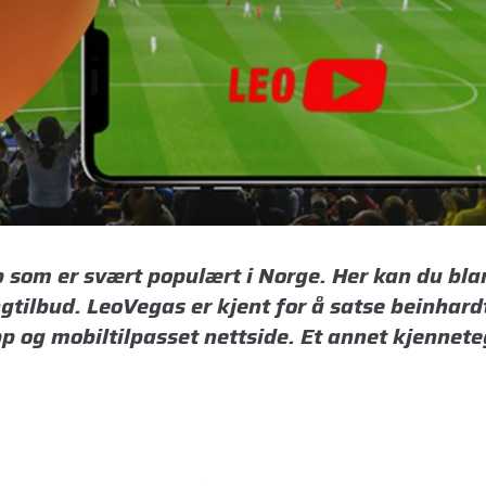
ap som er svært populært i Norge. Her kan du bla
tilbud. LeoVegas er kjent for å satse beinhard
pp og mobiltilpasset nettside. Et annet kjennete