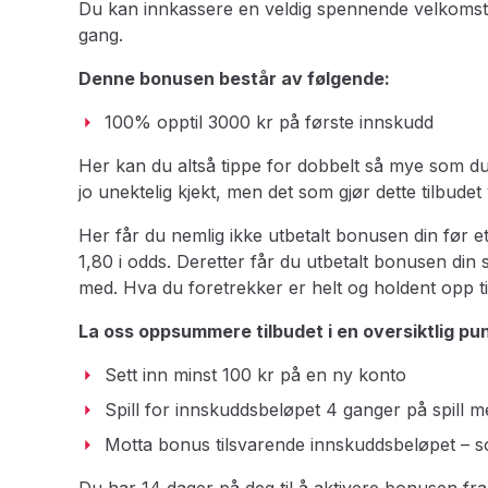
Du kan innkassere en veldig spennende velkomstb
gang.
Denne bonusen består av følgende:
100% opptil 3000 kr på første innskudd
Her kan du altså tippe for dobbelt så mye som du 
jo unektelig kjekt, men det som gjør dette tilbudet
Her får du nemlig ikke utbetalt bonusen din før 
1,80 i odds. Deretter får du utbetalt bonusen din 
med. Hva du foretrekker er helt og holdent opp 
La oss oppsummere tilbudet i en oversiktlig pun
Sett inn minst 100 kr på en ny konto
Spill for innskuddsbeløpet 4 ganger på spill m
Motta bonus tilsvarende innskuddsbeløpet – 