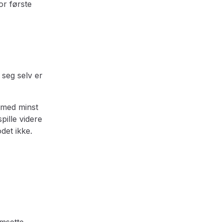
or første
 seg selv er
 med minst
pille videre
det ikke.