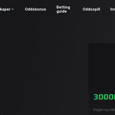
Betting
skaper
Oddsbonus
Oddsspill
In
guide
3000
Regler og vilk