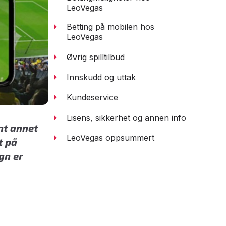
LeoVegas
Betting på mobilen hos
LeoVegas
Øvrig spilltilbud
Innskudd og uttak
Kundeservice
Lisens, sikkerhet og annen info
nt annet
LeoVegas oppsummert
t på
gn er