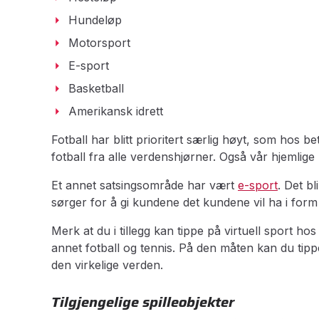
Hundeløp
Motorsport
E-sport
Basketball
Amerikansk idrett
Fotball har blitt prioritert særlig høyt, som hos b
fotball fra alle verdenshjørner. Også vår hjemlige
Et annet satsingsområde har vært
e-sport
. Det b
sørger for å gi kundene det kundene vil ha i form
Merk at du i tillegg kan tippe på virtuell sport ho
annet fotball og tennis. På den måten kan du tipp
den virkelige verden.
Tilgjengelige spilleobjekter