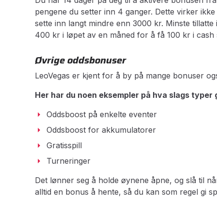
Du har 14 dager på deg til å aktivere bonusen fra
pengene du setter inn 4 ganger. Dette virker ikk
sette inn langt mindre enn 3000 kr. Minste tillat
400 kr i løpet av en måned for å få 100 kr i cas
Øvrige oddsbonuser
LeoVegas er kjent for å by på mange bonuser ogs
Her har du noen eksempler på hva slags typer
Oddsboost på enkelte eventer
Oddsboost for akkumulatorer
Gratisspill
Turneringer
Det lønner seg å holde øynene åpne, og slå til n
alltid en bonus å hente, så du kan som regel gi sp