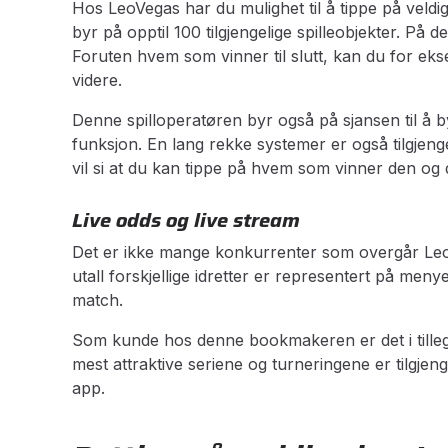
Hos LeoVegas har du mulighet til å tippe på veld
byr på opptil 100 tilgjengelige spilleobjekter. På 
Foruten hvem som vinner til slutt, kan du for eks
videre.
Denne spilloperatøren byr også på sjansen til 
funksjon. En lang rekke systemer er også tilgjeng
vil si at du kan tippe på hvem som vinner den og 
Live odds og live stream
Det er ikke mange konkurrenter som overgår LeoVe
utall forskjellige idretter er representert på men
match.
Som kunde hos denne bookmakeren er det i tillegg 
mest attraktive seriene og turneringene er tilgjeng
app.