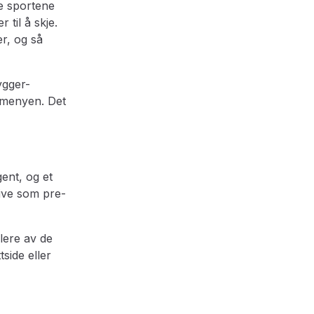
re sportene
 til å skje.
er, og så
ygger-
å menyen. Det
ent, og et
live som pre-
lere av de
tside eller