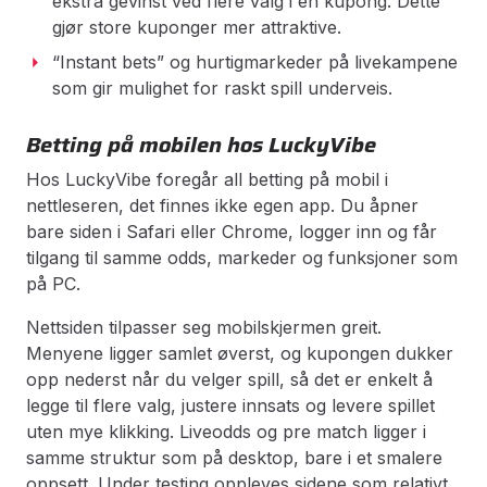
ekstra gevinst ved flere valg i en kupong. Dette
gjør store kuponger mer attraktive.
“Instant bets” og hurtigmarkeder på livekampene
som gir mulighet for raskt spill underveis.
Betting på mobilen hos LuckyVibe
Hos LuckyVibe foregår all betting på mobil i
nettleseren, det finnes ikke egen app. Du åpner
bare siden i Safari eller Chrome, logger inn og får
tilgang til samme odds, markeder og funksjoner som
på PC.
Nettsiden tilpasser seg mobilskjermen greit.
Menyene ligger samlet øverst, og kupongen dukker
opp nederst når du velger spill, så det er enkelt å
legge til flere valg, justere innsats og levere spillet
uten mye klikking. Liveodds og pre match ligger i
samme struktur som på desktop, bare i et smalere
oppsett. Under testing oppleves sidene som relativt