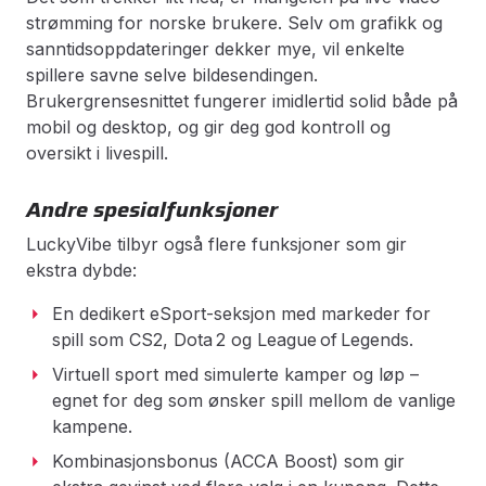
strømming for norske brukere. Selv om grafikk og
sanntidsoppdateringer dekker mye, vil enkelte
spillere savne selve bildesendingen.
Brukergrensesnittet fungerer imidlertid solid både på
mobil og desktop, og gir deg god kontroll og
oversikt i livespill.
Andre spesialfunksjoner
LuckyVibe tilbyr også flere funksjoner som gir
ekstra dybde:
En dedikert eSport-seksjon med markeder for
spill som CS2, Dota 2 og League of Legends.
Virtuell sport med simulerte kamper og løp –
egnet for deg som ønsker spill mellom de vanlige
kampene.
Kombinasjonsbonus (ACCA Boost) som gir