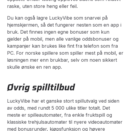
raske, uten store heng eller feil.
Du kan også lagre LuckyVibe som snarvei på
hjemskjermen, så det fungerer nesten som en app i
bruk. Det finnes ingen egne bonuser som kun
gjelder på mobil, men alle vanlige oddsbonuser og
kampanjer kan brukes like fint fra telefon som fra
PC. For norske spillere som spiller mest på mobil, er
løsningen mer enn brukbar, selv om noen sikkert
skulle ønske en ren app.
Øvrig spilltilbud
LuckyVibe har et ganske stort spillutvalg ved siden
av odds, med rundt 5 000 ulike titler totalt. Det
meste er spilleautomater, fra enkle fruktspill og
klassiske trehjulsautomater til nyere videoautomater
med bonusrunder, kjøpsfunksjon og høyere