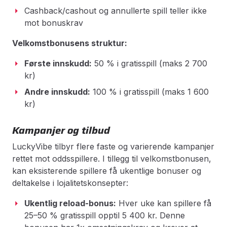
Cashback/cashout og annullerte spill teller ikke
mot bonuskrav
Velkomstbonusens struktur:
Første innskudd:
50 % i gratisspill (maks 2 700
kr)
Andre innskudd:
100 % i gratisspill (maks 1 600
kr)
Kampanjer og tilbud
LuckyVibe tilbyr flere faste og varierende kampanjer
rettet mot oddsspillere. I tillegg til velkomstbonusen,
kan eksisterende spillere få ukentlige bonuser og
deltakelse i lojalitetskonsepter:
Ukentlig reload-bonus:
Hver uke kan spillere få
25–50 % gratisspill opptil 5 400 kr. Denne