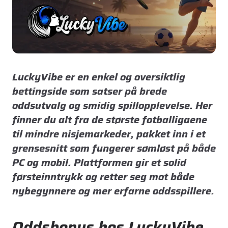
LuckyVibe er en enkel og oversiktlig
bettingside som satser på brede
oddsutvalg og smidig spillopplevelse. Her
finner du alt fra de største fotballigaene
til mindre nisjemarkeder, pakket inn i et
grensesnitt som fungerer sømløst på både
PC og mobil. Plattformen gir et solid
førsteinntrykk og retter seg mot både
nybegynnere og mer erfarne oddsspillere.
Oddsbonus hos LuckyVibe