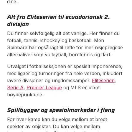
dine.
Alt fra Eliteserien til ecuadoriansk 2.
divisjon
Du finner selvfølgelig alt det vanlige. Her finner du
fotball, tennis, ishockey og basketball. Men
Spinbara har også lagt til rette for mer nisjepregede
alternativer som volleyball, bordtennis og dart.
Utvalget i fotballseksjonen er spesielt imponerende,
med ligaer og turneringer fra hele verden, inkludert
lavere divisjoner og ungdomskamper.
Eliteserien
,
Serie A
,
Premier League
og MLS er blant
høydepunktene.
Spillbygger og spesialmarkeder i fleng
For hver kamp kan du velge mellom et bredt
spekter av objekter. Du kan velge mellom