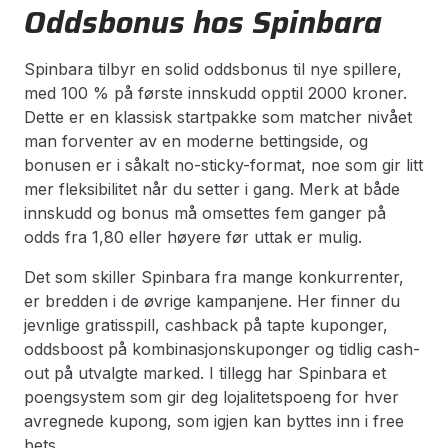
Oddsbonus hos Spinbara
Spinbara tilbyr en solid oddsbonus til nye spillere,
med 100 % på første innskudd opptil 2000 kroner.
Dette er en klassisk startpakke som matcher nivået
man forventer av en moderne bettingside, og
bonusen er i såkalt no-sticky-format, noe som gir litt
mer fleksibilitet når du setter i gang. Merk at både
innskudd og bonus må omsettes fem ganger på
odds fra 1,80 eller høyere før uttak er mulig.
Det som skiller Spinbara fra mange konkurrenter,
er bredden i de øvrige kampanjene. Her finner du
jevnlige gratisspill, cashback på tapte kuponger,
oddsboost på kombinasjonskuponger og tidlig cash-
out på utvalgte marked. I tillegg har Spinbara et
poengsystem som gir deg lojalitetspoeng for hver
avregnede kupong, som igjen kan byttes inn i free
bets.