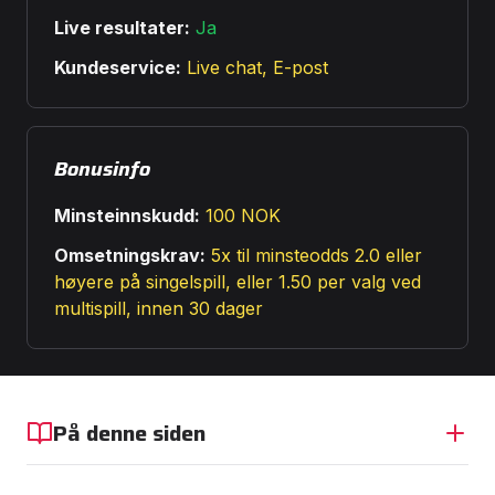
Live resultater:
Ja
Kundeservice:
Live chat, E-post
Bonusinfo
Minsteinnskudd:
100 NOK
Omsetningskrav:
5x til minsteodds 2.0 eller
høyere på singelspill, eller 1.50 per valg ved
multispill, innen 30 dager
På denne siden