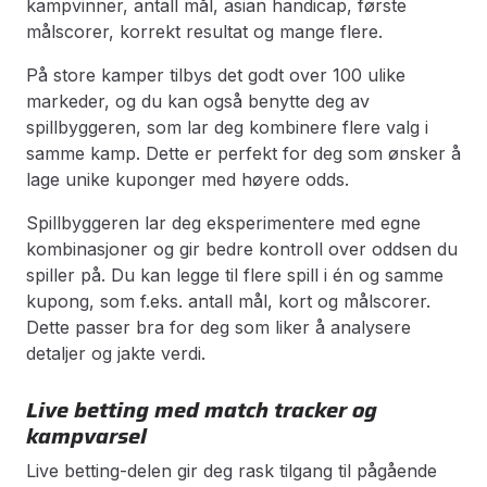
kampvinner, antall mål, asian handicap, første
målscorer, korrekt resultat og mange flere.
På store kamper tilbys det godt over 100 ulike
markeder, og du kan også benytte deg av
spillbyggeren, som lar deg kombinere flere valg i
samme kamp. Dette er perfekt for deg som ønsker å
lage unike kuponger med høyere odds.
Spillbyggeren lar deg eksperimentere med egne
kombinasjoner og gir bedre kontroll over oddsen du
spiller på. Du kan legge til flere spill i én og samme
kupong, som f.eks. antall mål, kort og målscorer.
Dette passer bra for deg som liker å analysere
detaljer og jakte verdi.
Live betting med match tracker og
kampvarsel
Live betting-delen gir deg rask tilgang til pågående