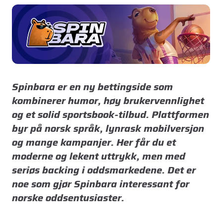
Spinbara er en ny bettingside som
kombinerer humor, høy brukervennlighet
og et solid sportsbook-tilbud. Plattformen
byr på norsk språk, lynrask mobilversjon
og mange kampanjer. Her får du et
moderne og lekent uttrykk, men med
seriøs backing i oddsmarkedene. Det er
noe som gjør Spinbara interessant for
norske oddsentusiaster.