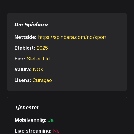
Om Spinbara
Nettside:
https://spinbara.com/no/sport
Etablert:
2025
Eier:
Stellar Ltd
Valuta:
NOK
Lisens:
Curaçao
Tjenester
Mobilvennlig:
Ja
Live streaming:
Nei