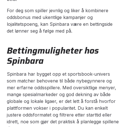
For deg som spiller jevnlig og liker å kombinere
oddsbonus med ukentlige kampanjer og
lojalitetspoeng, kan Spinbara være en bettingside
det lønner seg å følge med på.
Bettingmuligheter hos
Spinbara
Spinbara har bygget opp et sportsbook-univers
som matcher behovene til både nybegynnere og
mer erfarne oddsspillere. Med oversiktlige menyer,
mange spesialmarkeder og god dekning av både
globale og lokale ligaer, er det lett å forstå hvorfor
plattformen vokser i popularitet. Du kan enkelt
justere oddsformatet og filtrere etter starttid eller
idrett, noe som gjør det praktisk å planlegge spillene