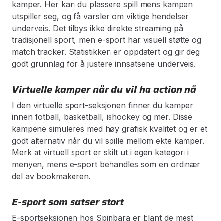
kamper. Her kan du plassere spill mens kampen
utspiller seg, og få varsler om viktige hendelser
underveis. Det tilbys ikke direkte streaming på
tradisjonell sport, men e-sport har visuell støtte og
match tracker. Statistikken er oppdatert og gir deg
godt grunnlag for å justere innsatsene underveis.
Virtuelle kamper når du vil ha action nå
I den virtuelle sport-seksjonen finner du kamper
innen fotball, basketball, ishockey og mer. Disse
kampene simuleres med høy grafisk kvalitet og er et
godt alternativ når du vil spille mellom ekte kamper.
Merk at virtuell sport er skilt ut i egen kategori i
menyen, mens e-sport behandles som en ordinær
del av bookmakeren.
E-sport som satser stort
E-sportseksjonen hos Spinbara er blant de mest