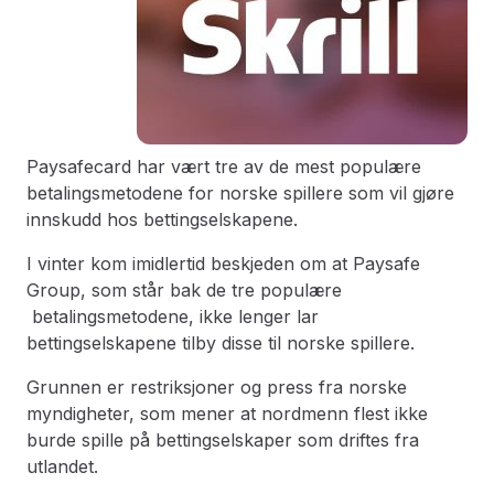
Paysafecard har vært tre av de mest populære
betalingsmetodene for norske spillere som vil gjøre
innskudd hos bettingselskapene.
I vinter kom imidlertid beskjeden om at Paysafe
Group, som står bak de tre populære
betalingsmetodene, ikke lenger lar
bettingselskapene tilby disse til norske spillere.
Grunnen er restriksjoner og press fra norske
myndigheter, som mener at nordmenn flest ikke
burde spille på bettingselskaper som driftes fra
utlandet.