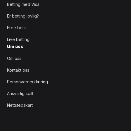
Betting med Visa
Er betting lovlig?
Free bets
Live betting
Om oss
Om oss
Kontakt oss
Personvernerklæring
Ansvarlig spill
Nettstedskart