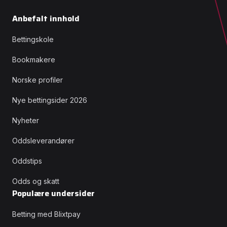
Anbefalt innhold
Bettingskole
Bookmakere
Norske profiler
Nye bettingsider 2026
Nyheter
Oddsleverandører
Oddstips
Odds og skatt
Populære undersider
Betting med Blixtpay