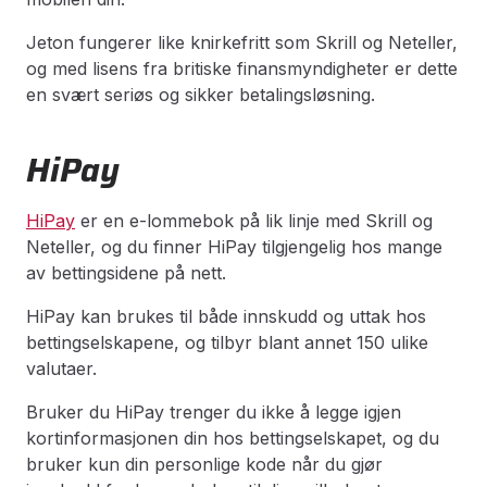
Jeton fungerer like knirkefritt som Skrill og Neteller,
og med lisens fra britiske finansmyndigheter er dette
en svært seriøs og sikker betalingsløsning.
HiPay
HiPay
er en e-lommebok på lik linje med Skrill og
Neteller, og du finner HiPay tilgjengelig hos mange
av bettingsidene på nett.
HiPay kan brukes til både innskudd og uttak hos
bettingselskapene, og tilbyr blant annet 150 ulike
valutaer.
Bruker du HiPay trenger du ikke å legge igjen
kortinformasjonen din hos bettingselskapet, og du
bruker kun din personlige kode når du gjør