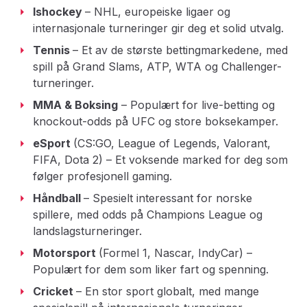
Ishockey
– NHL, europeiske ligaer og
internasjonale turneringer gir deg et solid utvalg.
Tennis
– Et av de største bettingmarkedene, med
spill på Grand Slams, ATP, WTA og Challenger-
turneringer.
MMA & Boksing
– Populært for live-betting og
knockout-odds på UFC og store boksekamper.
eSport
(CS:GO, League of Legends, Valorant,
FIFA, Dota 2) – Et voksende marked for deg som
følger profesjonell gaming.
Håndball
– Spesielt interessant for norske
spillere, med odds på Champions League og
landslagsturneringer.
Motorsport
(Formel 1, Nascar, IndyCar) –
Populært for dem som liker fart og spenning.
Cricket
– En stor sport globalt, med mange