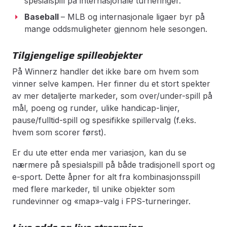
spesialspill på internasjonale turneringer.
Baseball
– MLB og internasjonale ligaer byr på
mange oddsmuligheter gjennom hele sesongen.
Tilgjengelige spilleobjekter
På Winnerz handler det ikke bare om hvem som
vinner selve kampen. Her finner du et stort spekter
av mer detaljerte markeder, som over/under-spill på
mål, poeng og runder, ulike handicap-linjer,
pause/fulltid-spill og spesifikke spillervalg (f.eks.
hvem som scorer først).
Er du ute etter enda mer variasjon, kan du se
nærmere på spesialspill på både tradisjonell sport og
e-sport. Dette åpner for alt fra kombinasjonsspill
med flere markeder, til unike objekter som
rundevinner og «map»-valg i FPS-turneringer.